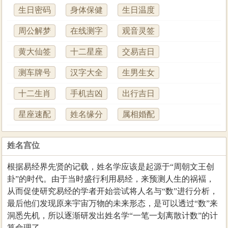
生日密码
身体保健
生日温度
周公解梦
在线测字
观音灵签
黄大仙签
十二星座
交易吉日
测车牌号
汉字大全
生男生女
十二生肖
手机吉凶
出行吉日
星座速配
姓名缘分
属相婚配
姓名宫位
根据易经界先贤的记载，姓名学应该是起源于“周朝文王创
卦”的时代。由于当时盛行利用易经，来预测人生的祸褔，
从而促使研究易经的学者开始尝试将人名与“数”进行分析，
最后他们发现原来宇宙万物的未来形态，是可以透过“数”来
洞悉先机，所以逐渐研发出姓名学“一笔一划离散计数”的计
算命理了。