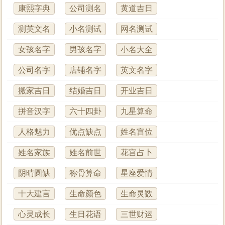
康熙字典
公司测名
黄道吉日
测英文名
小名测试
网名测试
女孩名字
男孩名字
小名大全
公司名字
店铺名字
英文名字
搬家吉日
结婚吉日
开业吉日
拼音汉字
六十四卦
九星算命
人格魅力
优点缺点
姓名宫位
姓名家族
姓名前世
花宫占卜
阴晴圆缺
称骨算命
星座爱情
十大建言
生命颜色
生命灵数
心灵成长
生日花语
三世财运