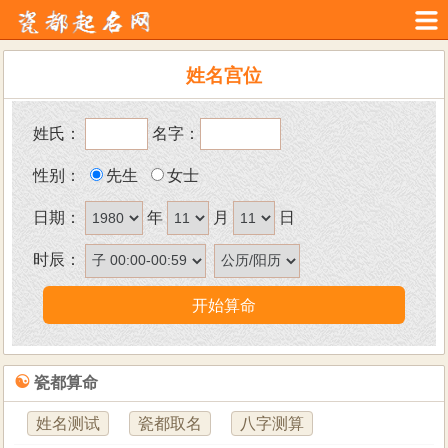
姓名宫位
姓氏：
名字：
性别：
先生
女士
日期：
年
月
日
时辰：
☯
瓷都算命
姓名测试
瓷都取名
八字测算