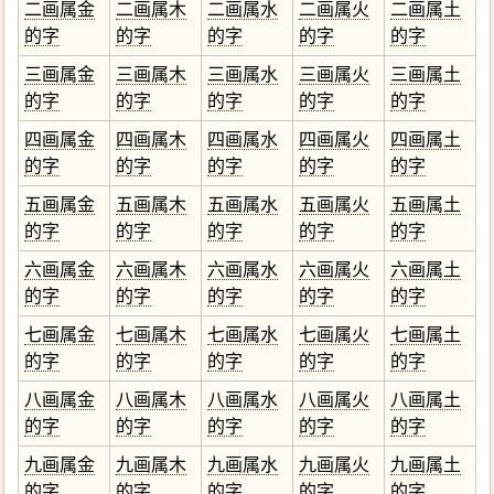
二画属金
二画属木
二画属水
二画属火
二画属土
的字
的字
的字
的字
的字
三画属金
三画属木
三画属水
三画属火
三画属土
的字
的字
的字
的字
的字
四画属金
四画属木
四画属水
四画属火
四画属土
的字
的字
的字
的字
的字
五画属金
五画属木
五画属水
五画属火
五画属土
的字
的字
的字
的字
的字
六画属金
六画属木
六画属水
六画属火
六画属土
的字
的字
的字
的字
的字
七画属金
七画属木
七画属水
七画属火
七画属土
的字
的字
的字
的字
的字
八画属金
八画属木
八画属水
八画属火
八画属土
的字
的字
的字
的字
的字
九画属金
九画属木
九画属水
九画属火
九画属土
的字
的字
的字
的字
的字