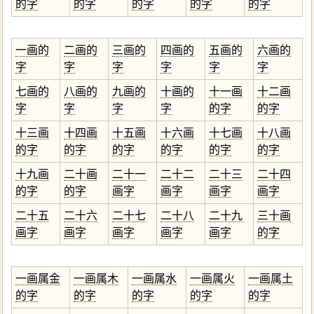
的字
的字
的字
的字
的字
一画的
二画的
三画的
四画的
五画的
六画的
字
字
字
字
字
字
七画的
八画的
九画的
十画的
十一画
十二画
字
字
字
字
的字
的字
十三画
十四画
十五画
十六画
十七画
十八画
的字
的字
的字
的字
的字
的字
十九画
二十画
二十一
二十二
二十三
二十四
的字
的字
画字
画字
画字
画字
二十五
二十六
二十七
二十八
二十九
三十画
画字
画字
画字
画字
画字
的字
一画属金
一画属木
一画属水
一画属火
一画属土
的字
的字
的字
的字
的字