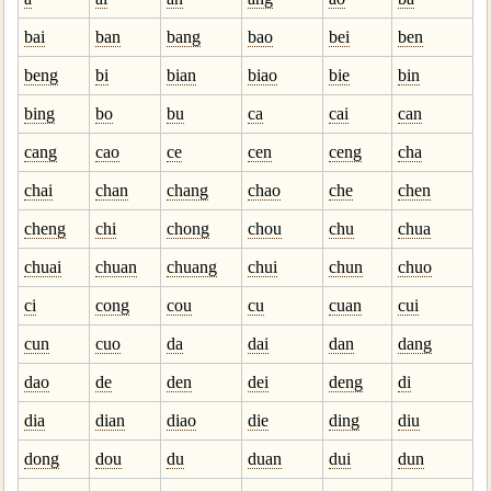
bai
ban
bang
bao
bei
ben
beng
bi
bian
biao
bie
bin
bing
bo
bu
ca
cai
can
cang
cao
ce
cen
ceng
cha
chai
chan
chang
chao
che
chen
cheng
chi
chong
chou
chu
chua
chuai
chuan
chuang
chui
chun
chuo
ci
cong
cou
cu
cuan
cui
cun
cuo
da
dai
dan
dang
dao
de
den
dei
deng
di
dia
dian
diao
die
ding
diu
dong
dou
du
duan
dui
dun