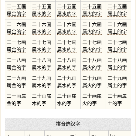
二十五画
二十五画
二十五画
二十五画
二十五画
属金的字
属木的字
属水的字
属火的字
属土的字
二十六画
二十六画
二十六画
二十六画
二十六画
属金的字
属木的字
属水的字
属火的字
属土的字
二十七画
二十七画
二十七画
二十七画
二十七画
属金的字
属木的字
属水的字
属火的字
属土的字
二十八画
二十八画
二十八画
二十八画
二十八画
属金的字
属木的字
属水的字
属火的字
属土的字
二十九画
二十九画
二十九画
二十九画
二十九画
属金的字
属木的字
属水的字
属火的字
属土的字
三十画属
三十画属
三十画属
三十画属
三十画属
金的字
木的字
水的字
火的字
土的字
拼音选汉字
a
ai
an
ang
ao
ba