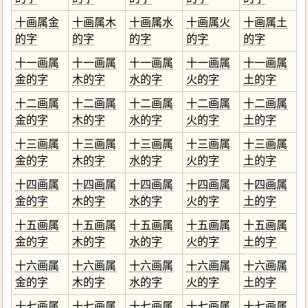
十画属金
十画属木
十画属水
十画属火
十画属土
的字
的字
的字
的字
的字
十一画属
十一画属
十一画属
十一画属
十一画属
金的字
木的字
水的字
火的字
土的字
十二画属
十二画属
十二画属
十二画属
十二画属
金的字
木的字
水的字
火的字
土的字
十三画属
十三画属
十三画属
十三画属
十三画属
金的字
木的字
水的字
火的字
土的字
十四画属
十四画属
十四画属
十四画属
十四画属
金的字
木的字
水的字
火的字
土的字
十五画属
十五画属
十五画属
十五画属
十五画属
金的字
木的字
水的字
火的字
土的字
十六画属
十六画属
十六画属
十六画属
十六画属
金的字
木的字
水的字
火的字
土的字
十七画属
十七画属
十七画属
十七画属
十七画属