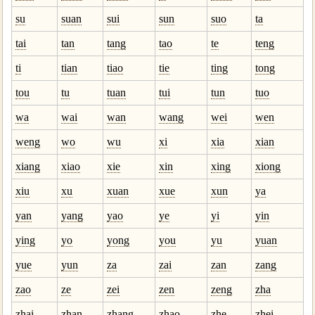
su
suan
sui
sun
suo
ta
tai
tan
tang
tao
te
teng
ti
tian
tiao
tie
ting
tong
tou
tu
tuan
tui
tun
tuo
wa
wai
wan
wang
wei
wen
weng
wo
wu
xi
xia
xian
xiang
xiao
xie
xin
xing
xiong
xiu
xu
xuan
xue
xun
ya
yan
yang
yao
ye
yi
yin
ying
yo
yong
you
yu
yuan
yue
yun
za
zai
zan
zang
zao
ze
zei
zen
zeng
zha
zhai
zhan
zhang
zhao
zhe
zhei