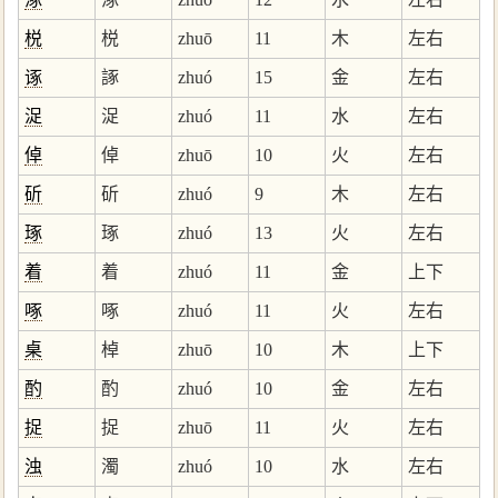
棁
棁
zhuō
11
木
左右
诼
諑
zhuó
15
金
左右
浞
浞
zhuó
11
水
左右
倬
倬
zhuō
10
火
左右
斫
斫
zhuó
9
木
左右
琢
琢
zhuó
13
火
左右
着
着
zhuó
11
金
上下
啄
啄
zhuó
11
火
左右
桌
棹
zhuō
10
木
上下
酌
酌
zhuó
10
金
左右
捉
捉
zhuō
11
火
左右
浊
濁
zhuó
10
水
左右