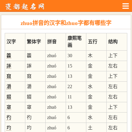
zhuo拼音的汉字和zhuo字都有哪些字
康熙笔
汉字
繁体字
拼音
五行
结构
画
籱
籱
zhuó
30
木
上下
諑
諑
zhuó
15
金
左右
窡
窡
zhuó
13
金
上下
灂
灂
zhuó
22
水
左右
娺
娺
zhuó
11
金
左右
窧
窧
zhuō
13
金
上下
彴
彴
zhuó
6
水
左右
圴
圴
zhuó
6
土
左右