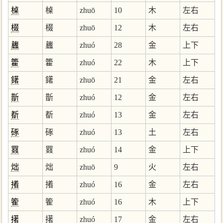
槕
槕
zhuō
10
木
左右
棳
棳
zhuō
12
木
左右
蠿
蠿
zhuó
28
金
上下
籗
籗
zhuó
22
木
上下
鐯
鐯
zhuō
21
金
左右
斮
斮
zhuó
12
金
左右
斱
斱
zhuó
13
金
左右
硺
硺
zhuó
13
土
左右
罬
罬
zhuó
14
金
上下
炪
炪
zhuō
9
火
左右
撯
撯
zhuó
16
金
左右
篧
篧
zhuó
16
木
上下
擆
擆
zhuó
17
金
左右