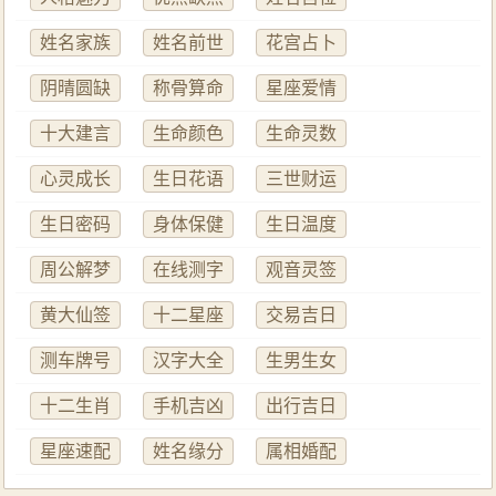
姓名家族
姓名前世
花宫占卜
阴晴圆缺
称骨算命
星座爱情
十大建言
生命颜色
生命灵数
心灵成长
生日花语
三世财运
生日密码
身体保健
生日温度
周公解梦
在线测字
观音灵签
黄大仙签
十二星座
交易吉日
测车牌号
汉字大全
生男生女
十二生肖
手机吉凶
出行吉日
星座速配
姓名缘分
属相婚配