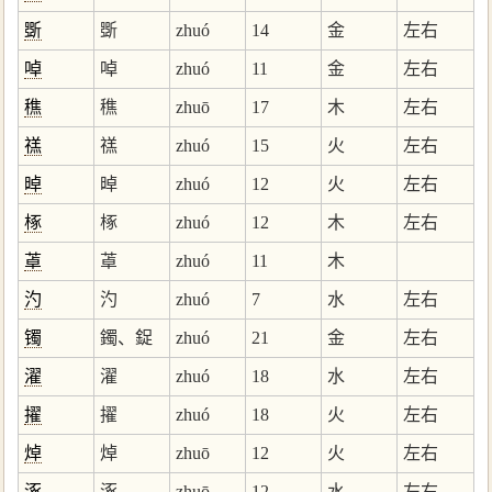
斲
斲
zhuó
14
金
左右
啅
啅
zhuó
11
金
左右
穛
穛
zhuō
17
木
左右
禚
禚
zhuó
15
火
左右
晫
晫
zhuó
12
火
左右
椓
椓
zhuó
12
木
左右
䓬
䓬
zhuó
11
木
汋
汋
zhuó
7
水
左右
镯
鐲、鋜
zhuó
21
金
左右
濯
濯
zhuó
18
水
左右
擢
擢
zhuó
18
火
左右
焯
焯
zhuō
12
火
左右
涿
涿
zhuō
12
水
左右