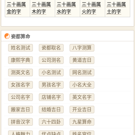
三十画属
三十画属
三十画属
三十画属
三十画属
金的字
木的字
水的字
火的字
土的字
☯
瓷都算命
姓名测试
瓷都取名
八字测算
康熙字典
公司测名
黄道吉日
测英文名
小名测试
网名测试
女孩名字
男孩名字
小名大全
公司名字
店铺名字
英文名字
搬家吉日
结婚吉日
开业吉日
拼音汉字
六十四卦
九星算命
人格魅力
优点缺点
姓名宫位