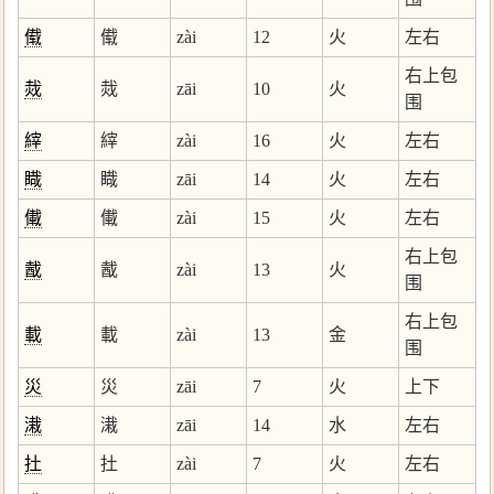
傤
傤
zài
12
火
左右
右上包
烖
烖
zāi
10
火
围
縡
縡
zài
16
火
左右
睵
睵
zāi
14
火
左右
儎
儎
zài
15
火
左右
右上包
酨
酨
zài
13
火
围
右上包
載
載
zài
13
金
围
災
災
zāi
7
火
上下
溨
溨
zāi
14
水
左右
扗
扗
zài
7
火
左右