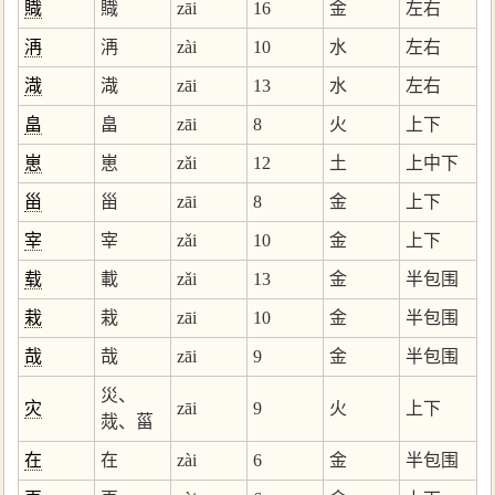
賳
賳
zāi
16
金
左右
洅
洅
zài
10
水
左右
渽
渽
zāi
13
水
左右
畠
畠
zāi
8
火
上下
崽
崽
zǎi
12
土
上中下
甾
甾
zāi
8
金
上下
宰
宰
zǎi
10
金
上下
载
載
zǎi
13
金
半包围
栽
栽
zāi
10
金
半包围
哉
哉
zāi
9
金
半包围
災、
灾
zāi
9
火
上下
烖、菑
在
在
zài
6
金
半包围