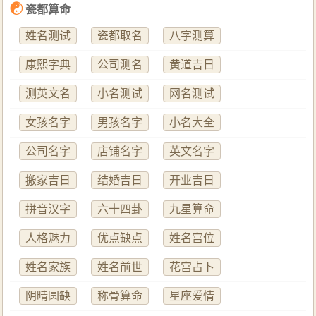
☯
瓷都算命
姓名测试
瓷都取名
八字测算
康熙字典
公司测名
黄道吉日
测英文名
小名测试
网名测试
女孩名字
男孩名字
小名大全
公司名字
店铺名字
英文名字
搬家吉日
结婚吉日
开业吉日
拼音汉字
六十四卦
九星算命
人格魅力
优点缺点
姓名宫位
姓名家族
姓名前世
花宫占卜
阴晴圆缺
称骨算命
星座爱情