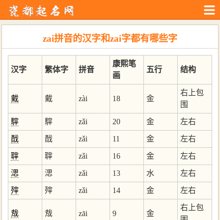
zai拼音的汉字和zai字都有哪些字
康熙笔
汉字
繁体字
拼音
五行
结构
画
右上包
䵧
䵧
zài
18
金
围
䮨
䮨
zǎi
20
金
左右
䣬
䣬
zǎi
11
金
左右
䏁
䏁
zǎi
16
金
左右
㴓
㴓
zǎi
13
水
左右
㱰
㱰
zǎi
14
金
左右
右上包
㦲
㦲
zāi
9
金
围