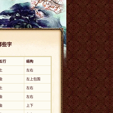
哪些字
五行
结构
土
左右
金
左上包围
土
左右
金
左右
金
上下