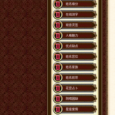
姓名缘分
在线测字
观音灵签
人格魅力
优点缺点
姓名宫位
姓名家族
姓名前世
花宫占卜
阴晴圆缺
星座爱情