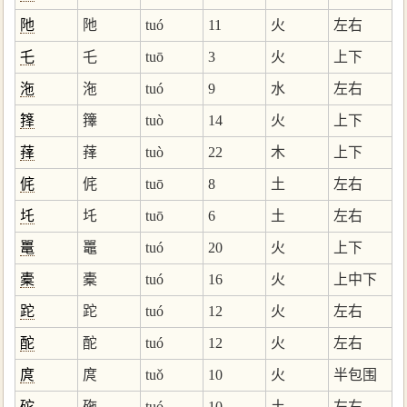
阤
阤
tuó
11
火
左右
乇
乇
tuō
3
火
上下
沲
沲
tuó
9
水
左右
箨
籜
tuò
14
火
上下
萚
萚
tuò
22
木
上下
侂
侂
tuō
8
土
左右
圫
圫
tuō
6
土
左右
鼍
鼉
tuó
20
火
上下
橐
橐
tuó
16
火
上中下
跎
跎
tuó
12
火
左右
酡
酡
tuó
12
火
左右
庹
庹
tuǒ
10
火
半包围
砣
砤
tuó
10
土
左右