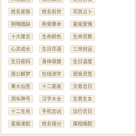
姓名家族
姓名前世
花宫占卜
阴晴圆缺
称骨算命
星座爱情
十大建言
生命颜色
生命灵数
心灵成长
生日花语
三世财运
生日密码
身体保健
生日温度
周公解梦
在线测字
观音灵签
黄大仙签
十二星座
交易吉日
测车牌号
汉字大全
生男生女
十二生肖
手机吉凶
出行吉日
星座速配
姓名缘分
属相婚配