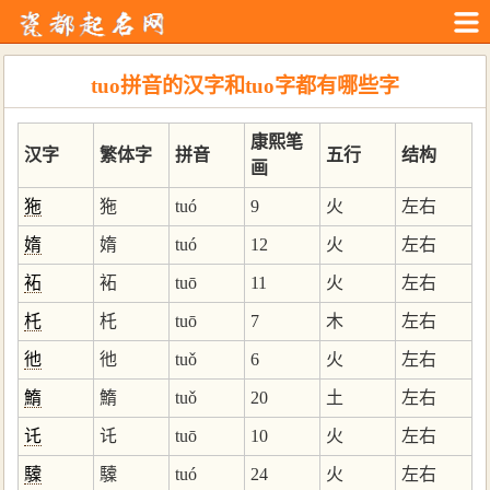
tuo拼音的汉字和tuo字都有哪些字
康熙笔
汉字
繁体字
拼音
五行
结构
画
狏
狏
tuó
9
火
左右
媠
媠
tuó
12
火
左右
袥
袥
tuō
11
火
左右
杔
杔
tuō
7
木
左右
彵
彵
tuǒ
6
火
左右
鰖
鰖
tuǒ
20
土
左右
讬
讬
tuō
10
火
左右
驝
驝
tuó
24
火
左右