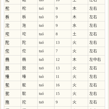
柁
柁
tuó
9
木
左右
柝
柝
tuò
9
木
左右
沱
沲
tuó
9
水
左右
坨
坨
tuó
8
土
左右
陀
陀
tuó
13
火
左右
佗
佗
tuó
7
火
左右
椭
椭
tuǒ
12
木
左中右
脱
脱
tuō
13
火
左右
唾
唾
tuò
11
火
左右
鸵
鴕
tuó
16
火
左右
驼
駝
tuó
15
火
左右
拖
拕
tuō
9
火
左右