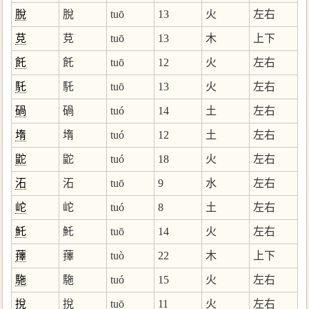
脫
脫
tuō
13
火
左右
莌
莌
tuō
13
木
上下
飥
飥
tuō
12
火
左右
馲
馲
tuō
13
火
左右
碢
碢
tuó
14
土
左右
堶
堶
tuó
12
土
左右
鼧
鼧
tuó
18
火
左右
沰
沰
tuō
9
水
左右
岮
岮
tuó
8
土
左右
魠
魠
tuō
14
火
左右
蘀
蘀
tuò
22
木
上下
駞
駞
tuó
15
火
左右
挩
挩
tuō
11
火
左右