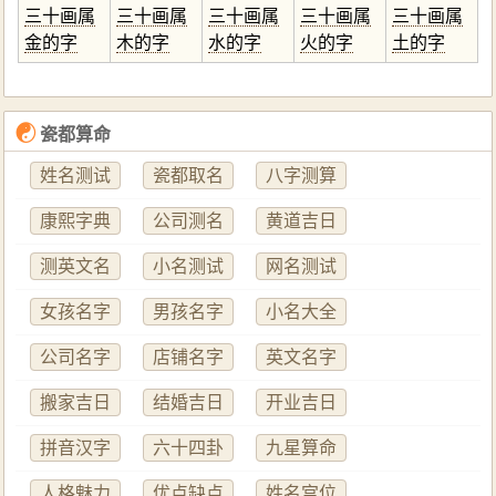
三十画属
三十画属
三十画属
三十画属
三十画属
金的字
木的字
水的字
火的字
土的字
☯
瓷都算命
姓名测试
瓷都取名
八字测算
康熙字典
公司测名
黄道吉日
测英文名
小名测试
网名测试
女孩名字
男孩名字
小名大全
公司名字
店铺名字
英文名字
搬家吉日
结婚吉日
开业吉日
拼音汉字
六十四卦
九星算命
人格魅力
优点缺点
姓名宫位