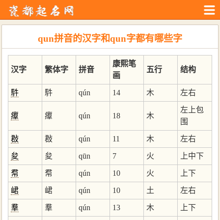
qun拼音的汉字和qun字都有哪些字
康熙笔
汉字
繁体字
拼音
五行
结构
画
䭽
䭽
qún
14
木
左右
左上包
㿏
㿏
qún
18
木
围
㪊
㪊
qún
11
木
左右
夋
夋
qūn
7
火
上中下
帬
帬
qún
10
火
上下
峮
峮
qún
10
土
左右
羣
羣
qún
13
木
上下