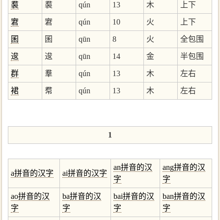
裠
裠
qún
13
木
上下
宭
宭
qún
10
火
上下
囷
囷
qūn
8
火
全包围
逡
逡
qūn
14
金
半包围
群
羣
qún
13
木
左右
裙
帬
qún
13
木
左右
1
an拼音的汉
ang拼音的汉
a拼音的汉字
ai拼音的汉字
字
字
ao拼音的汉
ba拼音的汉
bai拼音的汉
ban拼音的汉
字
字
字
字