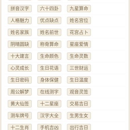
拼音汉字
六十四卦
九星算命
人格魅力
优点缺点
姓名宫位
姓名家族
姓名前世
花宫占卜
阴晴圆缺
称骨算命
星座爱情
十大建言
生命颜色
生命灵数
心灵成长
生日花语
三世财运
生日密码
身体保健
生日温度
周公解梦
在线测字
观音灵签
黄大仙签
十二星座
交易吉日
测车牌号
汉字大全
生男生女
十二生肖
手机吉凶
出行吉日