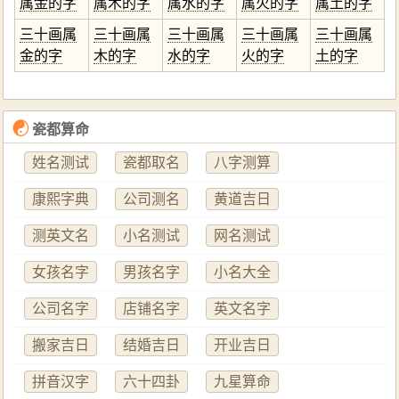
属金的字
属木的字
属水的字
属火的字
属土的字
三十画属
三十画属
三十画属
三十画属
三十画属
金的字
木的字
水的字
火的字
土的字
☯
瓷都算命
姓名测试
瓷都取名
八字测算
康熙字典
公司测名
黄道吉日
测英文名
小名测试
网名测试
女孩名字
男孩名字
小名大全
公司名字
店铺名字
英文名字
搬家吉日
结婚吉日
开业吉日
拼音汉字
六十四卦
九星算命