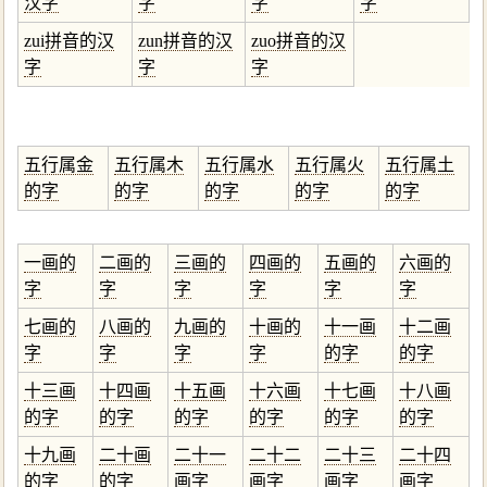
汉字
字
字
字
zui拼音的汉
zun拼音的汉
zuo拼音的汉
字
字
字
五行属金
五行属木
五行属水
五行属火
五行属土
的字
的字
的字
的字
的字
一画的
二画的
三画的
四画的
五画的
六画的
字
字
字
字
字
字
七画的
八画的
九画的
十画的
十一画
十二画
字
字
字
字
的字
的字
十三画
十四画
十五画
十六画
十七画
十八画
的字
的字
的字
的字
的字
的字
十九画
二十画
二十一
二十二
二十三
二十四
的字
的字
画字
画字
画字
画字