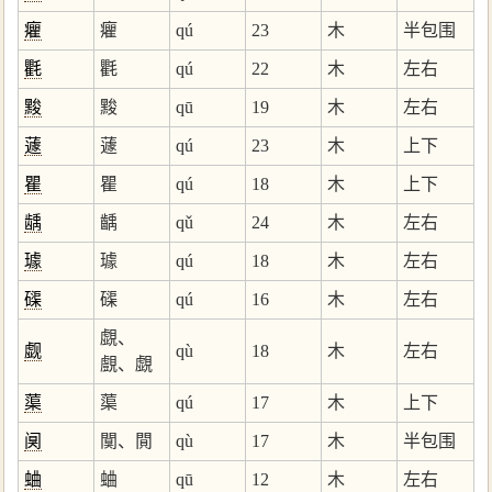
癯
癯
qú
23
木
半包围
氍
氍
qú
22
木
左右
黢
黢
qū
19
木
左右
蘧
蘧
qú
23
木
上下
瞿
瞿
qú
18
木
上下
龋
齲
qǔ
24
木
左右
璩
璩
qú
18
木
左右
磲
磲
qú
16
木
左右
覷、
觑
qù
18
木
左右
覻、覷
蕖
蕖
qú
17
木
上下
阒
闃、閴
qù
17
木
半包围
蛐
蛐
qū
12
木
左右