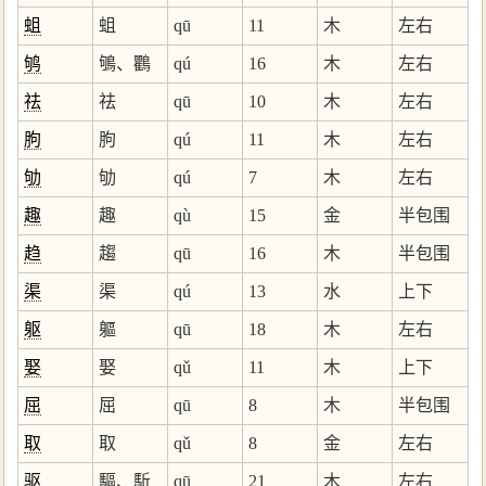
蛆
蛆
qū
11
木
左右
鸲
鴝、鸜
qú
16
木
左右
祛
祛
qū
10
木
左右
朐
朐
qú
11
木
左右
劬
劬
qú
7
木
左右
趣
趣
qù
15
金
半包围
趋
趨
qū
16
木
半包围
渠
渠
qú
13
水
上下
躯
軀
qū
18
木
左右
娶
娶
qǔ
11
木
上下
屈
屈
qū
8
木
半包围
取
取
qǔ
8
金
左右
驱
驅、駈
qū
21
木
左右