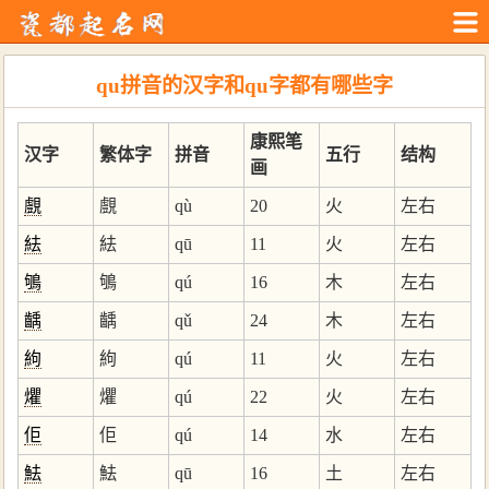
qu拼音的汉字和qu字都有哪些字
康熙笔
汉字
繁体字
拼音
五行
结构
画
覻
覻
qù
20
火
左右
紶
紶
qū
11
火
左右
鴝
鴝
qú
16
木
左右
齲
齲
qǔ
24
木
左右
絇
絇
qú
11
火
左右
爠
爠
qú
22
火
左右
佢
佢
qú
14
水
左右
魼
魼
qū
16
土
左右