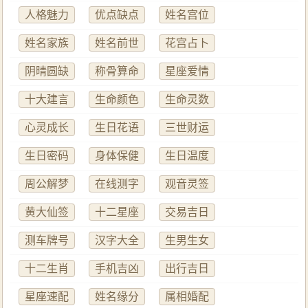
人格魅力
优点缺点
姓名宫位
姓名家族
姓名前世
花宫占卜
阴晴圆缺
称骨算命
星座爱情
十大建言
生命颜色
生命灵数
心灵成长
生日花语
三世财运
生日密码
身体保健
生日温度
周公解梦
在线测字
观音灵签
黄大仙签
十二星座
交易吉日
测车牌号
汉字大全
生男生女
十二生肖
手机吉凶
出行吉日
星座速配
姓名缘分
属相婚配