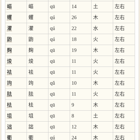
嶇
嶇
qū
14
土
左右
蠼
蠼
qú
26
木
左右
灈
灈
qú
22
水
左右
鼩
鼩
qú
18
火
左右
麹
麹
qū
19
木
左右
焌
焌
qū
11
火
左右
袪
袪
qū
11
火
左右
竘
竘
qǔ
10
木
左右
胠
胠
qū
11
火
左右
㭕
㭕
qū
9
木
左右
坥
坥
qū
8
土
左右
诎
詘
qū
12
木
左右
衢
衢
qú
24
木
左右