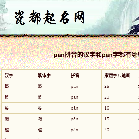
pan拼音的汉字和pan字都有
汉字
繁体字
拼音
康熙字典笔画
䰔
䰔
pán
25
䰉
䰉
pán
20
䈲
䈲
pán
16
䃑
䃑
pán
15
䃲
䃲
pán
20