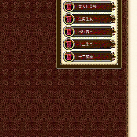
黄大仙灵签
生男生女
出行吉日
十二生肖
十二星座