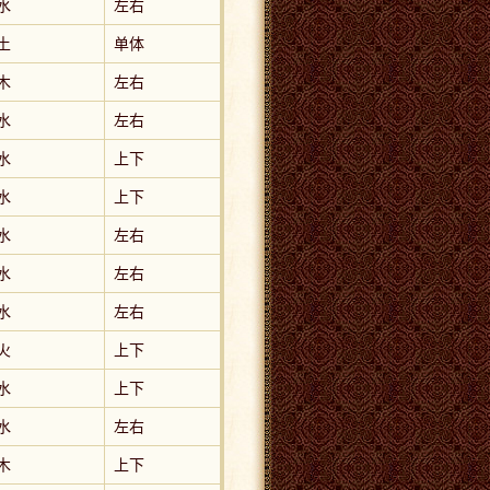
水
左右
土
单体
木
左右
水
左右
水
上下
水
上下
水
左右
水
左右
水
左右
火
上下
水
上下
水
左右
木
上下