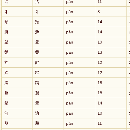
㳪
㳪
pàn
11
丬
丬
pán
3
頖
頖
pàn
14
溿
溿
pàn
14
鞶
鞶
pán
19
媻
媻
pán
13
詊
詊
pàn
12
跘
跘
pán
12
蹣
蹣
pán
18
鵥
鵥
pàn
18
搫
搫
pán
14
洀
洀
pán
10
萠
萠
pān
11