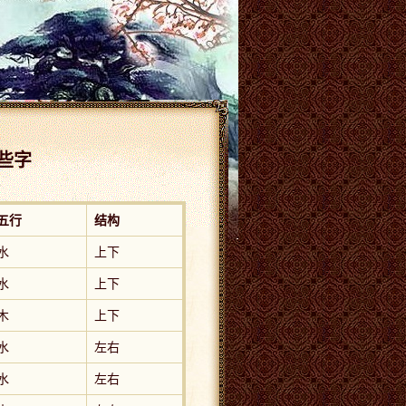
哪些字
五行
结构
水
上下
水
上下
木
上下
水
左右
水
左右