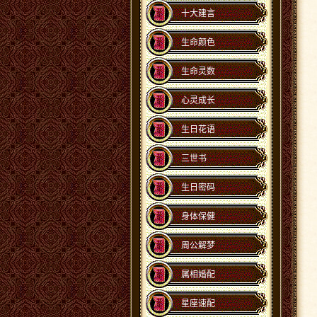
十大建言
生命颜色
生命灵数
心灵成长
生日花语
三世书
生日密码
身体保健
周公解梦
属相婚配
星座速配