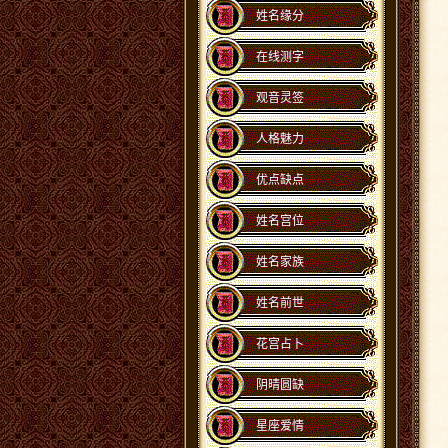
姓名缘分
在线测字
观音灵签
人格魅力
优点缺点
姓名宫位
姓名家族
姓名前世
花宫占卜
阴晴圆缺
星座爱情