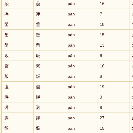
蒰
蒰
pán
16
冸
冸
pàn
7
鎜
鎜
pán
18
鋬
鋬
pàn
15
幋
幋
pán
13
眅
眅
pān
9
縏
縏
pán
16
炍
炍
pàn
8
瀊
瀊
pán
19
牉
牉
pàn
9
沜
沜
pàn
8
鑻
鑻
pàn
27
盤
盤
pán
15