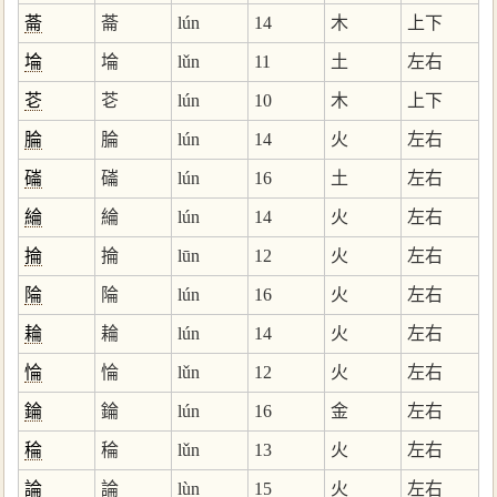
菕
菕
lún
14
木
上下
埨
埨
lǔn
11
土
左右
芲
芲
lún
10
木
上下
腀
腀
lún
14
火
左右
磮
磮
lún
16
土
左右
綸
綸
lún
14
火
左右
掄
掄
lūn
12
火
左右
陯
陯
lún
16
火
左右
耣
耣
lún
14
火
左右
惀
惀
lǔn
12
火
左右
錀
錀
lún
16
金
左右
稐
稐
lǔn
13
火
左右
論
論
lùn
15
火
左右