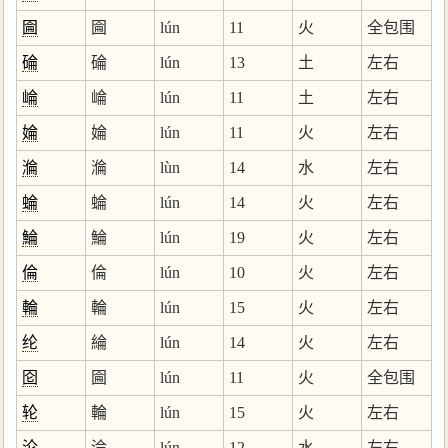
圇
圇
lún
11
火
全包围
碖
碖
lún
13
土
左右
崘
崘
lún
11
土
左右
婨
婨
lún
11
火
左右
溣
溣
lùn
14
水
左右
蜦
蜦
lún
14
火
左右
鯩
鯩
lún
19
火
左右
倫
倫
lún
10
火
左右
輪
輪
lún
15
火
左右
纶
綸
lún
14
火
左右
囵
圇
lún
11
火
全包围
轮
輪
lún
15
火
左右
沦
淪
lún
12
水
左右