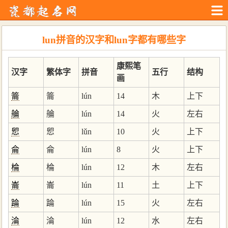
lun拼音的汉字和lun字都有哪些字
康熙笔
汉字
繁体字
拼音
五行
结构
画
䈁
䈁
lún
14
木
上下
䑳
䑳
lún
14
火
左右
㤻
㤻
lǔn
10
火
上下
侖
侖
lún
8
火
上下
棆
棆
lún
12
木
左右
崙
崙
lún
11
土
上下
踚
踚
lún
15
火
左右
淪
淪
lún
12
水
左右