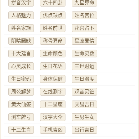
拼音汉字
六十四卦
九星算命
人格魅力
优点缺点
姓名宫位
姓名家族
姓名前世
花宫占卜
阴晴圆缺
称骨算命
星座爱情
十大建言
生命颜色
生命灵数
心灵成长
生日花语
三世财运
生日密码
身体保健
生日温度
周公解梦
在线测字
观音灵签
黄大仙签
十二星座
交易吉日
测车牌号
汉字大全
生男生女
十二生肖
手机吉凶
出行吉日