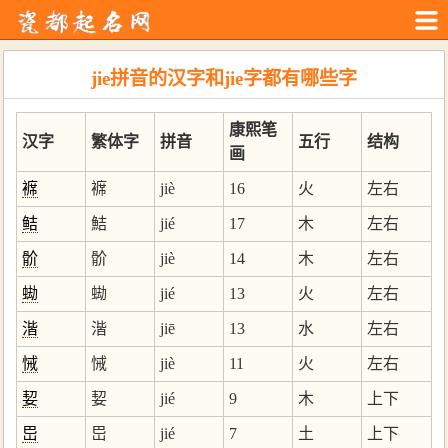
jie拼音的汉字和jie字都有哪些字
康熙笔
汉字
繁体字
拼音
五行
结构
画
褯
褯
jiè
16
火
左右
鲒
鮚
jié
17
木
左右
骱
骱
jiè
14
木
左右
蜐
蜐
jié
13
火
左右
湝
湝
jiē
13
水
左右
悈
悈
jiè
11
火
左右
㛃
㛃
jié
9
木
上下
岊
岊
jié
7
土
上下