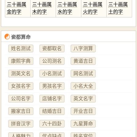
三十画属
三十画属
三十画属
三十画属
三十画属
金的字
木的字
水的字
火的字
土的字
☯
瓷都算命
姓名测试
瓷都取名
八字测算
康熙字典
公司测名
黄道吉日
测英文名
小名测试
网名测试
女孩名字
男孩名字
小名大全
公司名字
店铺名字
英文名字
搬家吉日
结婚吉日
开业吉日
拼音汉字
六十四卦
九星算命
人格魅力
优点缺点
姓名宫位