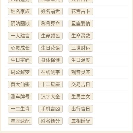
姓名家族
姓名前世
花宫占卜
阴晴圆缺
称骨算命
星座爱情
十大建言
生命颜色
生命灵数
心灵成长
生日花语
三世财运
生日密码
身体保健
生日温度
周公解梦
在线测字
观音灵签
黄大仙签
十二星座
交易吉日
测车牌号
汉字大全
生男生女
十二生肖
手机吉凶
出行吉日
星座速配
姓名缘分
属相婚配