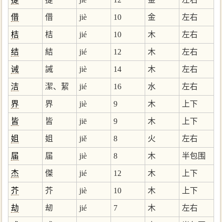
借
借
jiè
10
金
左右
桔
桔
jié
10
木
左右
结
結
jié
12
木
左右
诫
誡
jiè
14
木
左右
洁
潔、絜
jié
16
水
左右
界
界
jiè
9
木
上下
皆
皆
jiē
9
木
上下
姐
姐
jiě
8
火
左右
届
届
jiè
8
木
半包围
杰
傑
jié
12
木
上下
芥
芥
jiè
10
木
上下
劫
刼
jié
7
木
左右