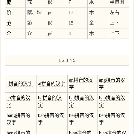
戒
戒
jiè
7
水
半包围
阶
階、堦
jiē
17
木
左右
节
節
jié
15
金
上下
介
介
jiè
4
木
上下
1
2
3
4
5
an拼音的汉
ang拼音的汉
a拼音的汉字
ai拼音的汉字
字
字
ao拼音的汉
ba拼音的汉
bai拼音的汉
ban拼音的汉
字
字
字
字
bang拼音的
bao拼音的汉
bei拼音的汉
ben拼音的汉
汉字
字
字
字
beng拼音的
bian拼音的
biao拼音的汉