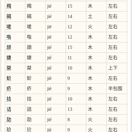
羯
羯
jié
15
木
左右
碣
碣
jié
14
土
左右
嗟
嗟
jiē
12
火
左右
喈
喈
jiē
12
木
左右
颉
頡
jié
15
木
左右
婕
婕
jié
11
木
左右
桀
桀
jié
10
木
上下
蚧
蚧
jiè
9
木
左右
疥
疥
jiè
9
木
半包围
拮
拮
jié
10
木
左右
诘
詰
jié
13
木
左右
劼
劼
jié
8
火
左右
玠
玠
jiè
9
火
左右