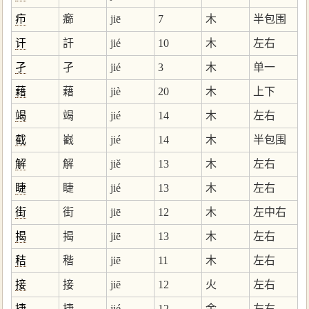
疖
癤
jiē
7
木
半包围
讦
訐
jié
10
木
左右
孑
孑
jié
3
木
单一
藉
藉
jiè
20
木
上下
竭
竭
jié
14
木
左右
截
巀
jié
14
木
半包围
解
解
jiě
13
木
左右
睫
睫
jié
13
木
左右
街
街
jiē
12
木
左中右
揭
揭
jiē
13
木
左右
秸
稭
jiē
11
木
左右
接
接
jiē
12
火
左右
捷
捷
jié
12
金
左右