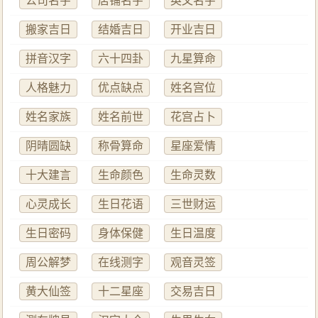
公司名字
店铺名字
英文名字
搬家吉日
结婚吉日
开业吉日
拼音汉字
六十四卦
九星算命
人格魅力
优点缺点
姓名宫位
姓名家族
姓名前世
花宫占卜
阴晴圆缺
称骨算命
星座爱情
十大建言
生命颜色
生命灵数
心灵成长
生日花语
三世财运
生日密码
身体保健
生日温度
周公解梦
在线测字
观音灵签
黄大仙签
十二星座
交易吉日