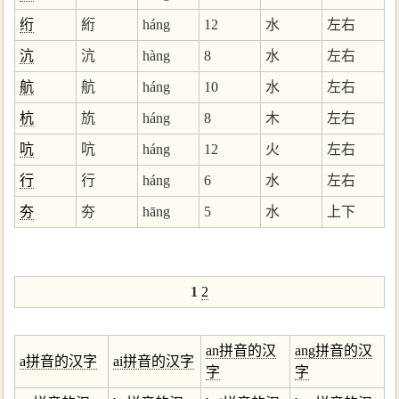
绗
絎
háng
12
水
左右
沆
沆
hàng
8
水
左右
航
航
háng
10
水
左右
杭
斻
háng
8
木
左右
吭
吭
háng
12
火
左右
行
行
háng
6
水
左右
夯
夯
hāng
5
水
上下
1
2
an拼音的汉
ang拼音的汉
a拼音的汉字
ai拼音的汉字
字
字