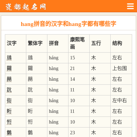
hang拼音的汉字和hang字都有哪些字
康熙笔
汉字
繁体字
拼音
五行
结构
画
䲳
䲳
háng
15
木
左右
䦳
䦳
hàng
21
木
上包围
䣈
䣈
hàng
14
木
左右
䟘
䟘
hàng
11
木
左右
䘕
䘕
háng
10
木
左中右
䀪
䀪
háng
11
木
左右
㤚
㤚
háng
10
木
左右
䴂
䴂
hàng
23
木
左右