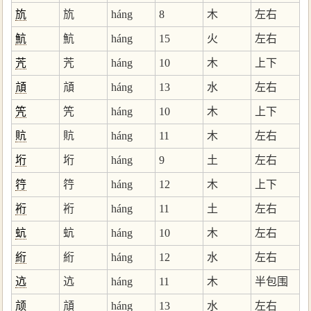
斻
斻
háng
8
木
左右
魧
魧
háng
15
火
左右
苀
苀
háng
10
木
上下
頏
頏
háng
13
水
左右
笐
笐
háng
10
木
上下
貥
貥
háng
11
木
左右
垳
垳
háng
9
土
左右
筕
筕
háng
12
木
上下
裄
裄
háng
11
土
左右
蚢
蚢
háng
10
木
左右
絎
絎
háng
12
水
左右
迒
迒
háng
11
木
半包围
颃
頏
háng
13
水
左右