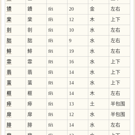
镄
鐨
fèi
20
金
左右
棐
棐
fěi
12
木
上下
剕
剕
fèi
10
水
左右
朏
朏
fěi
9
水
左右
鲱
鯡
fēi
19
水
左右
霏
霏
fēi
16
水
上下
翡
翡
fěi
14
水
上下
蜚
蜚
fēi
14
水
上下
榧
榧
fěi
14
木
左右
痱
痱
fèi
13
土
半包围
扉
扉
fēi
12
水
半包围
腓
腓
féi
14
水
左右