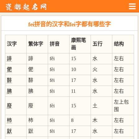
fei拼音的汉字和fei字都有哪些字
康熙笔
汉字
繁体字
拼音
五行
结构
画
誹
誹
fěi
15
水
左右
俷
俷
fèi
10
火
左右
馡
馡
fēi
17
水
左右
胇
胇
fèi
11
水
左右
左上包
廢
廢
fèi
15
土
围
杮
杮
fèi
8
木
左右
鼣
鼣
fèi
17
水
左右