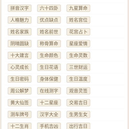
拼音汉字
六十四卦
九星算命
人格魅力
优点缺点
姓名宫位
姓名家族
姓名前世
花宫占卜
阴晴圆缺
称骨算命
星座爱情
十大建言
生命颜色
生命灵数
心灵成长
生日花语
三世财运
生日密码
身体保健
生日温度
周公解梦
在线测字
观音灵签
黄大仙签
十二星座
交易吉日
测车牌号
汉字大全
生男生女
十二生肖
手机吉凶
出行吉日