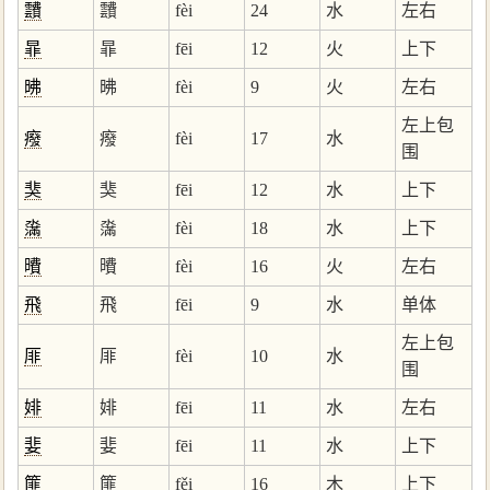
靅
靅
fèi
24
水
左右
暃
暃
fēi
12
火
上下
昲
昲
fèi
9
火
左右
左上包
癈
癈
fèi
17
水
围
猆
猆
fēi
12
水
上下
濷
濷
fèi
18
水
上下
曊
曊
fèi
16
火
左右
飛
飛
fēi
9
水
单体
左上包
厞
厞
fèi
10
水
围
婔
婔
fēi
11
水
左右
婓
婓
fēi
11
水
上下
篚
篚
fěi
16
木
上下