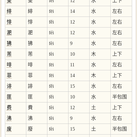
斐
斐
fěi
12
水
上下
绯
緋
fēi
14
水
左右
悱
悱
fěi
12
水
左右
淝
淝
féi
12
水
左右
狒
狒
fèi
9
水
左右
芾
芾
fèi
10
木
上下
啡
啡
fēi
11
水
左右
菲
菲
fēi
14
木
上下
诽
誹
fěi
15
水
左右
匪
匪
fěi
10
水
半包围
费
費
fèi
12
土
上下
沸
沸
fèi
9
水
左右
废
廢
fèi
15
土
半包围