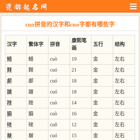
cuo拼音的汉字和cuo字都有哪些字
康熙笔
汉字
繁体字
拼音
五行
结构
画
䱜
䱜
cuò
19
金
左右
䴾
䴾
cuó
21
金
左右
䣜
䣜
cuó
18
金
左右
䠡
䠡
cuó
18
金
左右
䟶
䟶
cuò
14
金
左右
䐣
䐣
cuò
16
金
左右
䂳
䂳
cuǒ
12
金
左右
㿷
㿷
cuó
15
金
左右