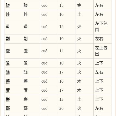
㽨
㽨
cuó
15
金
左右
㟇
㟇
cuó
10
土
左右
左下包
逪
逪
cuò
15
火
围
剒
剒
cuò
10
火
左右
左上包
虘
虘
cuó
11
火
围
夎
夎
cuò
10
火
上下
醝
醝
cuō
17
火
左右
蒫
蒫
cuó
16
木
上下
蔖
蔖
cuó
17
木
上下
嵳
嵳
cuó
13
土
上下
酇
酇
cuó
26
火
左右