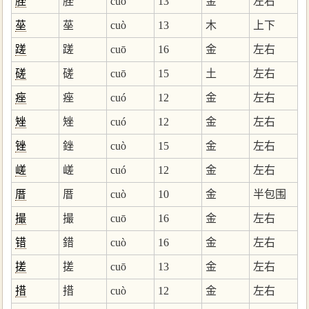
脞
脞
cuǒ
13
金
左右
莝
莝
cuò
13
木
上下
蹉
蹉
cuō
16
金
左右
磋
磋
cuō
15
土
左右
痤
痤
cuó
12
金
左右
矬
矬
cuó
12
金
左右
锉
銼
cuò
15
金
左右
嵯
嵯
cuó
12
金
左右
厝
厝
cuò
10
金
半包围
撮
撮
cuō
16
金
左右
错
錯
cuò
16
金
左右
搓
搓
cuō
13
金
左右
措
措
cuò
12
金
左右