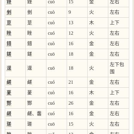
銼
銼
cuò
15
金
左右
剉
剉
cuò
9
火
左右
莡
莡
cuò
13
木
上下
睉
睉
cuó
12
火
左右
錯
錯
cuò
16
金
左右
鎈
鎈
cuō
18
金
左右
左下包
遳
遳
cuō
18
火
围
鹺
鹺
cuó
21
金
左右
蓌
蓌
cuò
16
木
上下
酂
酂
cuó
26
金
左右
鹾
鹺、齹
cuó
16
金
左右
瑳
瑳
cuō
15
火
左右