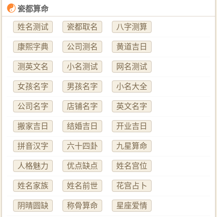
☯
瓷都算命
姓名测试
瓷都取名
八字测算
康熙字典
公司测名
黄道吉日
测英文名
小名测试
网名测试
女孩名字
男孩名字
小名大全
公司名字
店铺名字
英文名字
搬家吉日
结婚吉日
开业吉日
拼音汉字
六十四卦
九星算命
人格魅力
优点缺点
姓名宫位
姓名家族
姓名前世
花宫占卜
阴晴圆缺
称骨算命
星座爱情