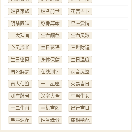
姓名家族
姓名前世
花宫占卜
阴晴圆缺
称骨算命
星座爱情
十大建言
生命颜色
生命灵数
心灵成长
生日花语
三世财运
生日密码
身体保健
生日温度
周公解梦
在线测字
观音灵签
黄大仙签
十二星座
交易吉日
测车牌号
汉字大全
生男生女
十二生肖
手机吉凶
出行吉日
星座速配
姓名缘分
属相婚配