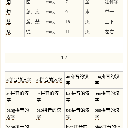
囱
囱
cōng
7
金
独体字
匆
怱、悤
cōng
9
水
单一
丛
叢、樷
cóng
18
火
上下
从
従
cóng
11
火
左右
1
2
an拼音的汉
ang拼音的汉
a拼音的汉字
ai拼音的汉字
字
字
ao拼音的汉
ba拼音的汉
bai拼音的汉
ban拼音的汉
字
字
字
字
bang拼音的
bao拼音的汉
bei拼音的汉
ben拼音的汉
汉字
字
字
字
beng拼音的
bian拼音的
biao拼音的汉