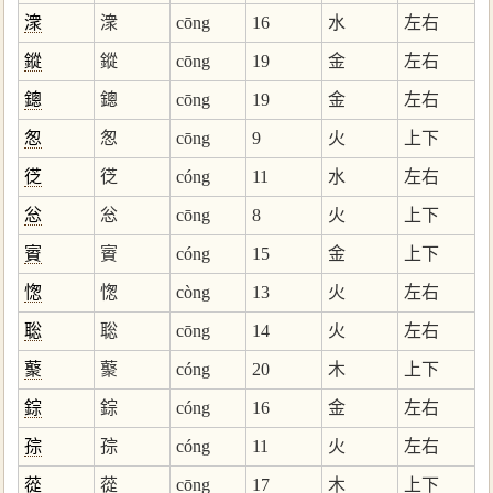
潨
潨
cōng
16
水
左右
鏦
鏦
cōng
19
金
左右
鏓
鏓
cōng
19
金
左右
怱
怱
cōng
9
火
上下
徔
徔
cóng
11
水
左右
忩
忩
cōng
8
火
上下
賨
賨
cóng
15
金
上下
愡
愡
còng
13
火
左右
聡
聡
cōng
14
火
左右
藂
藂
cóng
20
木
上下
錝
錝
cóng
16
金
左右
孮
孮
cóng
11
火
左右
蓯
蓯
cōng
17
木
上下