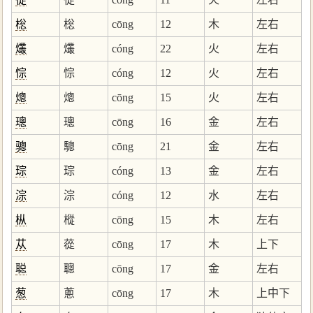
棇
棇
cōng
12
木
左右
爜
爜
cóng
22
火
左右
悰
悰
cóng
12
火
左右
熜
熜
cōng
15
火
左右
璁
璁
cōng
16
金
左右
骢
驄
cōng
21
金
左右
琮
琮
cóng
13
金
左右
淙
淙
cóng
12
水
左右
枞
樅
cōng
15
木
左右
苁
蓯
cōng
17
木
上下
聪
聰
cōng
17
金
左右
葱
蔥
cōng
17
木
上中下