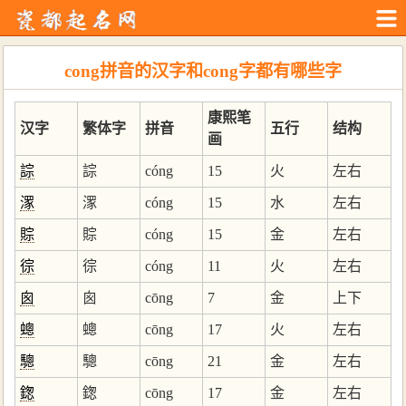
cong拼音的汉字和cong字都有哪些字
康熙笔
汉字
繁体字
拼音
五行
结构
画
誴
誴
cóng
15
火
左右
潈
潈
cóng
15
水
左右
賩
賩
cóng
15
金
左右
徖
徖
cóng
11
火
左右
囪
囪
cōng
7
金
上下
蟌
蟌
cōng
17
火
左右
驄
驄
cōng
21
金
左右
鍯
鍯
cōng
17
金
左右