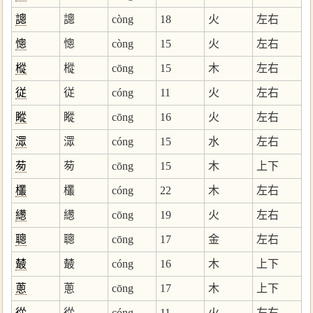
謥
謥
còng
18
火
左右
憁
憁
còng
15
火
左右
樅
樅
cōng
15
木
左右
従
従
cóng
11
火
左右
瞛
瞛
cōng
16
火
左右
潀
潀
cóng
15
水
左右
茐
茐
cōng
15
木
上下
欉
欉
cóng
22
木
左右
繱
繱
cōng
19
火
左右
聰
聰
cōng
17
金
左右
樷
樷
cóng
16
木
上下
蔥
蔥
cōng
17
木
上下
從
從
cóng
11
火
左右