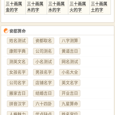
三十画属
三十画属
三十画属
三十画属
三十画属
金的字
木的字
水的字
火的字
土的字
☯
瓷都算命
姓名测试
瓷都取名
八字测算
康熙字典
公司测名
黄道吉日
测英文名
小名测试
网名测试
女孩名字
男孩名字
小名大全
公司名字
店铺名字
英文名字
搬家吉日
结婚吉日
开业吉日
拼音汉字
六十四卦
九星算命
人格魅力
优点缺点
姓名宫位