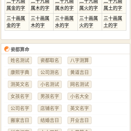
二十九画
二十九画
二十九画
二十九画
二十九画
属金的字
属木的字
属水的字
属火的字
属土的字
三十画属
三十画属
三十画属
三十画属
三十画属
金的字
木的字
水的字
火的字
土的字
☯
瓷都算命
姓名测试
瓷都取名
八字测算
康熙字典
公司测名
黄道吉日
测英文名
小名测试
网名测试
女孩名字
男孩名字
小名大全
公司名字
店铺名字
英文名字
搬家吉日
结婚吉日
开业吉日