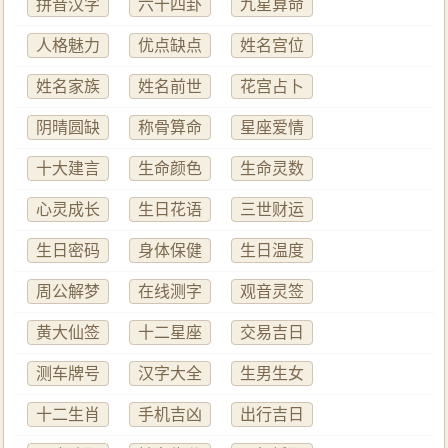
拼音汉字
六十四卦
九星算命
人格魅力
优点缺点
姓名宫位
姓名家族
姓名前世
花宫占卜
阴晴圆缺
称骨算命
星座爱情
十大建言
生命颜色
生命灵数
心灵成长
生日花语
三世财运
生日密码
身体保健
生日温度
周公解梦
在线测字
观音灵签
黄大仙签
十二星座
交易吉日
测车牌号
汉字大全
生男生女
十二生肖
手机吉凶
出行吉日