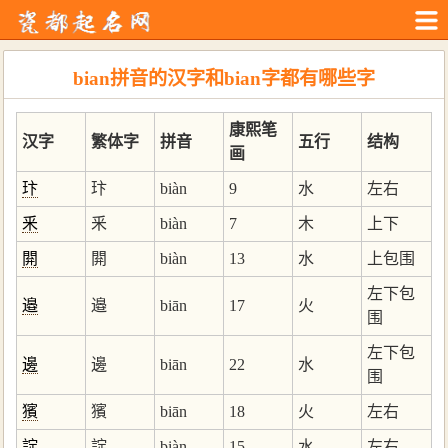
bian拼音的汉字和bian字都有哪些字
康熙笔
汉字
繁体字
拼音
五行
结构
画
玣
玣
biàn
9
水
左右
釆
釆
biàn
7
木
上下
閞
閞
biàn
13
水
上包围
左下包
邉
邉
biān
17
火
围
左下包
邊
邊
biān
22
水
围
獱
獱
biān
18
火
左右
諚
諚
biàn
15
水
左右