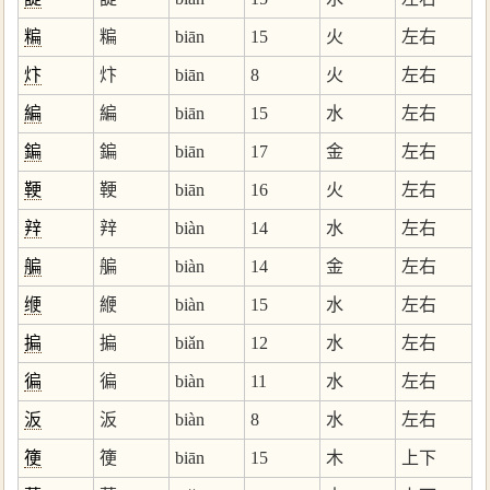
糄
糄
biān
15
火
左右
炞
炞
biān
8
火
左右
編
編
biān
15
水
左右
鍽
鍽
biān
17
金
左右
鞕
鞕
biān
16
火
左右
辡
辡
biàn
14
水
左右
艑
艑
biàn
14
金
左右
缏
緶
biàn
15
水
左右
揙
揙
biǎn
12
水
左右
徧
徧
biàn
11
水
左右
汳
汳
biàn
8
水
左右
箯
箯
biān
15
木
上下