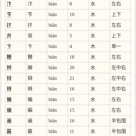
汴
汴
biàn
8
水
左右
苄
苄
biàn
10
木
上下
抃
抃
biàn
8
水
左右
弁
覍
biàn
5
水
上下
卞
卞
biàn
4
木
单一
鞭
鞭
biān
18
水
左右
辫
辮
biàn
20
水
左中右
辩
辯
biàn
21
水
左中右
辨
辨
biàn
16
水
左中右
蝙
蝙
biān
15
水
左右
编
編
biān
15
水
左右
遍
遍
biàn
16
水
半包围
匾
匾
biǎn
11
水
半包围