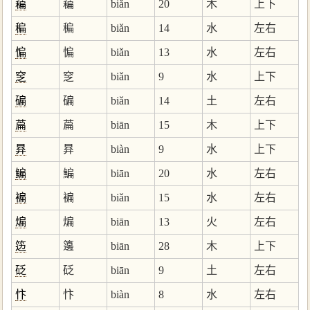
藊
藊
biǎn
20
木
上下
稨
稨
biǎn
14
水
左右
惼
惼
biǎn
13
水
左右
窆
窆
biǎn
9
水
上下
碥
碥
biǎn
14
土
左右
萹
萹
biān
15
木
上下
昪
昪
biàn
9
水
上下
鳊
鯿
biān
20
水
左右
褊
褊
biǎn
15
水
左右
煸
煸
biān
13
火
左右
笾
籩
biān
28
木
上下
砭
砭
biān
9
土
左右
忭
忭
biàn
8
水
左右