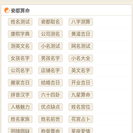
☯
瓷都算命
姓名测试
瓷都取名
八字测算
康熙字典
公司测名
黄道吉日
测英文名
小名测试
网名测试
女孩名字
男孩名字
小名大全
公司名字
店铺名字
英文名字
搬家吉日
结婚吉日
开业吉日
拼音汉字
六十四卦
九星算命
人格魅力
优点缺点
姓名宫位
姓名家族
姓名前世
花宫占卜
阴晴圆缺
称骨算命
星座爱情