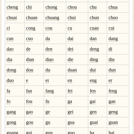
cheng
chi
chong
chou
chu
chua
chuai
chuan
chuang
chui
chun
chuo
ci
cong
cou
cu
cuan
cui
cun
cuo
da
dai
dan
dang
dao
de
den
dei
deng
di
dia
dian
diao
die
ding
diu
dong
dou
du
duan
dui
dun
duo
e
ei
en
eng
er
fa
fan
fang
fei
fen
feng
fo
fou
fu
ga
gai
gan
gang
gao
ge
gei
gen
geng
gong
gou
gu
gua
guai
guan
guang
gui
gun
guo
ha
hai