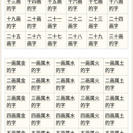
十三画
十四画
十五画
十六画
十七画
十八画
的字
的字
的字
的字
的字
的字
十九画
二十画
二十一
二十二
二十三
二十四
的字
的字
画字
画字
画字
画字
二十五
二十六
二十七
二十八
二十九
三十画
画字
画字
画字
画字
画字
的字
一画属金
一画属木
一画属水
一画属火
一画属土
的字
的字
的字
的字
的字
二画属金
二画属木
二画属水
二画属火
二画属土
的字
的字
的字
的字
的字
三画属金
三画属木
三画属水
三画属火
三画属土
的字
的字
的字
的字
的字
四画属金
四画属木
四画属水
四画属火
四画属土
的字
的字
的字
的字
的字