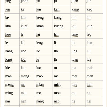
jing
jiong
jiu
ju
juan
jue
jun
ka
kai
kan
kang
kao
ke
ken
keng
kong
kou
ku
kua
kuai
kuan
kuang
kui
kun
kuo
la
lai
lan
lang
lao
le
lei
leng
li
lia
lian
liang
liao
lie
lin
ling
liu
long
lou
lu
lü
luan
lue
lüe
lun
luo
m
ma
mai
man
mang
mao
me
mei
men
meng
mi
mian
miao
mie
min
ming
miu
mo
mou
mu
na
nai
nan
nang
nao
ne
nei