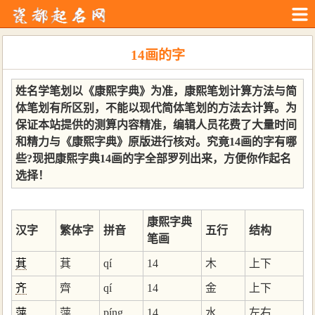
14画的字
姓名学笔划以《康熙字典》为准，康熙笔划计算方法与简
体笔划有所区别，不能以现代简体笔划的方法去计算。为
保证本站提供的测算内容精准，编辑人员花费了大量时间
和精力与《康熙字典》原版进行核对。究竟14画的字有哪
些?现把康熙字典14画的字全部罗列出来，方便你作起名
选择！
康熙字典
汉字
繁体字
拼音
五行
结构
笔画
萁
萁
qí
14
木
上下
齐
齊
qí
14
金
上下
萍
萍
píng
14
水
左右