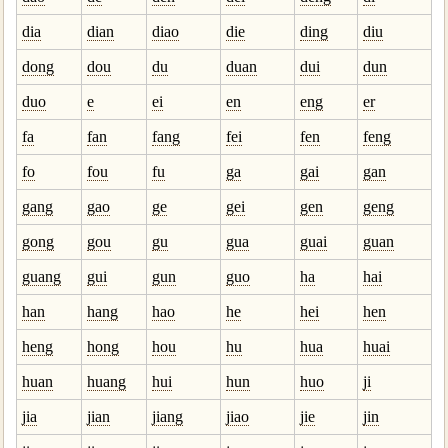
dia
dian
diao
die
ding
diu
dong
dou
du
duan
dui
dun
duo
e
ei
en
eng
er
fa
fan
fang
fei
fen
feng
fo
fou
fu
ga
gai
gan
gang
gao
ge
gei
gen
geng
gong
gou
gu
gua
guai
guan
guang
gui
gun
guo
ha
hai
han
hang
hao
he
hei
hen
heng
hong
hou
hu
hua
huai
huan
huang
hui
hun
huo
ji
jia
jian
jiang
jiao
jie
jin