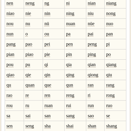
nen
neng
ng
ni
nian
niang
niao
nie
nin
ning
niu
nong
nou
nu
nü
nuan
nüe
nuo
nun
o
ou
pa
pai
pan
pang
pao
pei
pen
peng
pi
pian
piao
pie
pin
ping
po
pou
pu
qi
qia
qian
qiang
qiao
qie
qin
qing
qiong
qiu
qu
quan
que
qun
ran
rang
rao
re
ren
reng
ri
rong
rou
ru
ruan
rui
run
ruo
sa
sai
san
sang
sao
se
sen
seng
sha
shai
shan
shang