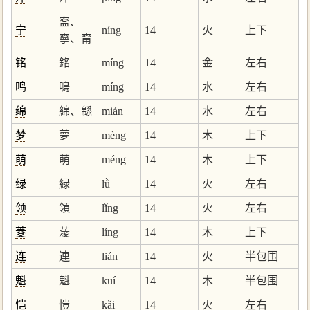
寍、
宁
níng
14
火
上下
寧、甯
铭
銘
míng
14
金
左右
鸣
鳴
míng
14
水
左右
绵
綿、緜
mián
14
水
左右
梦
夢
mèng
14
木
上下
萌
萌
méng
14
木
上下
绿
緑
lǜ
14
火
左右
领
領
lǐng
14
火
左右
菱
蓤
líng
14
木
上下
连
連
lián
14
火
半包围
魁
魁
kuí
14
木
半包围
恺
愷
kǎi
14
火
左右