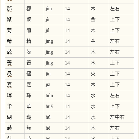
郡
郡
jùn
14
木
左右
聚
聚
jù
14
金
上下
菊
菊
jú
14
木
上下
精
精
jīng
14
金
左右
兢
兢
jīng
14
木
左右
菁
菁
jīng
14
木
上下
尽
儘
jìn
14
火
上下
嘉
嘉
jiā
14
木
上下
珲
琿
hún
14
水
左右
华
華
huá
14
水
上下
瑚
瑚
hú
14
水
左中右
赫
赫
hè
14
木
左右
菏
菏
hé
14
水
上下