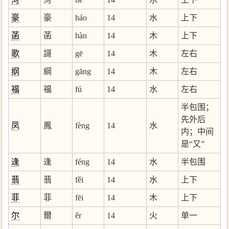
豪
豪
háo
14
水
上下
菡
菡
hàn
14
木
上下
歌
謌
gē
14
木
左右
纲
綱
gāng
14
木
左右
福
福
fú
14
水
左右
半包围；
先外后
凤
鳳
fèng
14
水
内；中间
是“又”
逢
逢
féng
14
水
半包围
翡
翡
fěi
14
水
上下
菲
菲
fēi
14
木
上下
尔
爾
ěr
14
火
单一