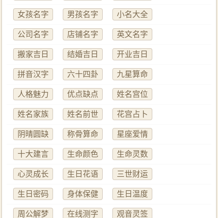
女孩名字
男孩名字
小名大全
公司名字
店铺名字
英文名字
搬家吉日
结婚吉日
开业吉日
拼音汉字
六十四卦
九星算命
人格魅力
优点缺点
姓名宫位
姓名家族
姓名前世
花宫占卜
阴晴圆缺
称骨算命
星座爱情
十大建言
生命颜色
生命灵数
心灵成长
生日花语
三世财运
生日密码
身体保健
生日温度
周公解梦
在线测字
观音灵签