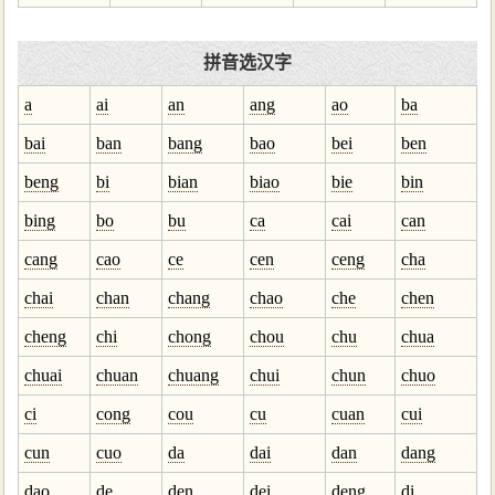
拼音选汉字
a
ai
an
ang
ao
ba
bai
ban
bang
bao
bei
ben
beng
bi
bian
biao
bie
bin
bing
bo
bu
ca
cai
can
cang
cao
ce
cen
ceng
cha
chai
chan
chang
chao
che
chen
cheng
chi
chong
chou
chu
chua
chuai
chuan
chuang
chui
chun
chuo
ci
cong
cou
cu
cuan
cui
cun
cuo
da
dai
dan
dang
dao
de
den
dei
deng
di