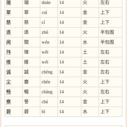
端
端
duān
14
火
左右
翠
翠
cuì
14
金
上下
慈
慈
cí
14
金
上下
逐
逐
zhú
14
火
半包围
闻
聞
wén
14
水
半包围
玮
瑋
wěi
14
土
左右
维
維
wéi
14
土
左右
诚
誠
chéng
14
金
左右
尘
塵
chén
14
火
上下
畅
暢
chàng
14
火
左右
察
詧
chá
14
金
上下
碧
碧
bì
14
水
上下