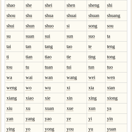
shao
she
shei
shen
sheng
shi
shou
shu
shua
shuai
shuan
shuang
shui
shun
shuo
si
song
sou
su
suan
sui
sun
suo
ta
tai
tan
tang
tao
te
teng
ti
tian
tiao
tie
ting
tong
tou
tu
tuan
tui
tun
tuo
wa
wai
wan
wang
wei
wen
weng
wo
wu
xi
xia
xian
xiang
xiao
xie
xin
xing
xiong
xiu
xu
xuan
xue
xun
ya
yan
yang
yao
ye
yi
yin
ying
yo
yong
you
yu
yuan